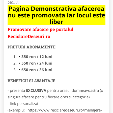
Lehliu
.
Pagina Demonstrativa afacerea
nu este promovata iar locul este
liber
Promovare afacere pe portalul
ReciclareDeseuri.ro
PRETURI ABONAMENTE
350 ron / 12 luni
550 ron / 24 luni
650 ron / 36 luni
BENEFICII SI AVANTAJE
- prezenta
EXCLUSIVA
pentru orasul dumneavoastra (o
singura afacere pentru fiecare oras si categorie)
- link personalizat
(exemplu:
https://www.reciclaredeseuri.ro/menajere-