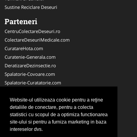
Sustine Reciclare Deseuri
Parteneri
CentruColectareDeseuri.ro
ColectareDeseuriMedicale.com
CuratareHota.com
Curatenie-Generala.com
DeratizareDezinsectie.ro
Spalatorie-Covoare.com
Spalatorie-Curatatorie.com
Spalatorie-Curatatorie.ro
FirmaDeratizare.ro
Website-ul utilizeaza cookie pentru a reţine
detaliile de conectare, pentru a colecta
Service-Reparatii.com
statistici cu scopul de a optimiza functionarea
Servicii-DDD.com
site-ului si pentru a furniza marketing in baza
ServiciiAlpinism.ro
intereselor dvs.