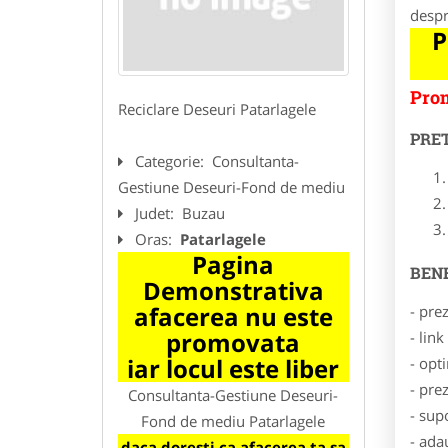
desp
P
Prom
Reciclare Deseuri Patarlagele
PRE
Categorie:
Consultanta-
Gestiune Deseuri-Fond de mediu
Judet:
Buzau
Oras:
Patarlagele
Pagina
BENE
Demonstrativa
afacerea nu este
- pre
promovata
- lin
iar locul este liber
- opt
- pre
Consultanta-Gestiune Deseuri-
- sup
Fond de mediu Patarlagele
- ada
daca doresti ca afacerea ta sa