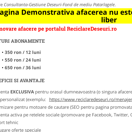
re
Consultanta-Gestiune Deseuri-Fond de mediu Patarlagele
.
agina Demonstrativa afacerea nu este
liber
ovare afacere pe portalul ReciclareDeseuri.ro
TURI ABONAMENTE
350 ron / 12 luni
550 ron / 24 luni
650 ron / 36 luni
FICII SI AVANTAJE
zenta
EXCLUSIVA
pentru orasul dumneavoastra (o singura afacere p
k personalizat (exemplu:
https://www.reciclaredeseuri.ro/menajere
imizare pentru motoare de cautare (SEO pentru pagina promovata
zenta activa pe retelele sociale (promovare pe Facebook, Twitter,
ort tehnic
ugare oferte speciale