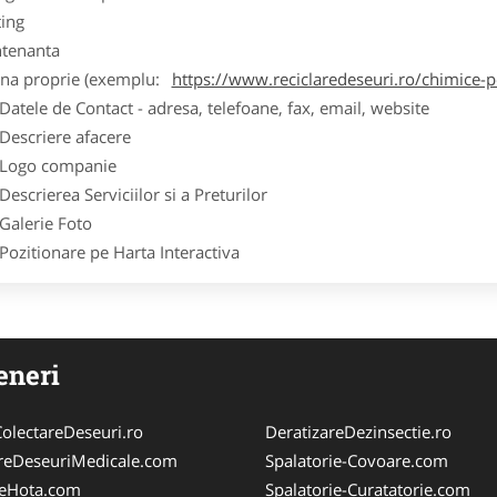
ting
tenanta
ina proprie (exemplu:
https://www.reciclaredeseuri.ro/chimice-
ele de Contact - adresa, telefoane, fax, email, website
scriere afacere
go companie
crierea Serviciilor si a Preturilor
lerie Foto
itionare pe Harta Interactiva
eneri
olectareDeseuri.ro
DeratizareDezinsectie.ro
reDeseuriMedicale.com
Spalatorie-Covoare.com
reHota.com
Spalatorie-Curatatorie.com