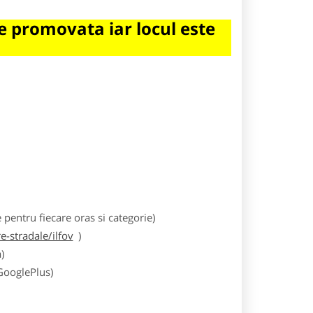
 promovata iar locul este
entru fiecare oras si categorie)
-stradale/ilfov
)
)
 GooglePlus)