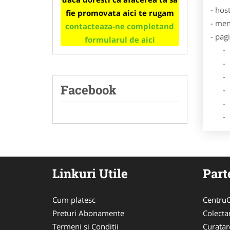
- hos
fie promovata aici te rugam
- men
contacteaza-ne completand
- pag
formularul de aici
- Dat
- De
- Lo
Facebook
- Des
- Ga
- Poz
Linkuri Utile
Part
Cum platesc
CentruC
Preturi Abonamente
Colecta
Termeni si Conditii
Curata