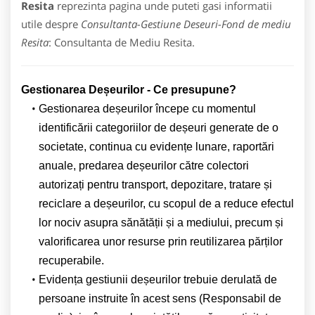
Resita
reprezinta pagina unde puteti gasi informatii
utile despre
Consultanta-Gestiune Deseuri-Fond de mediu
Resita
: Consultanta de Mediu Resita.
Gestionarea De
ș
eurilor - Ce presupune?
Gestionarea deșeurilor începe cu momentul
identificării categoriilor de deșeuri generate de o
societate, continua cu evidențe lunare, raportări
anuale, predarea deșeurilor către colectori
autorizați pentru transport, depozitare, tratare și
reciclare a deșeurilor, cu scopul de a reduce efectul
lor nociv asupra sănătății și a mediului, precum și
valorificarea unor resurse prin reutilizarea părților
recuperabile.
Evidența gestiunii deșeurilor trebuie derulată de
persoane instruite în acest sens (Responsabil de