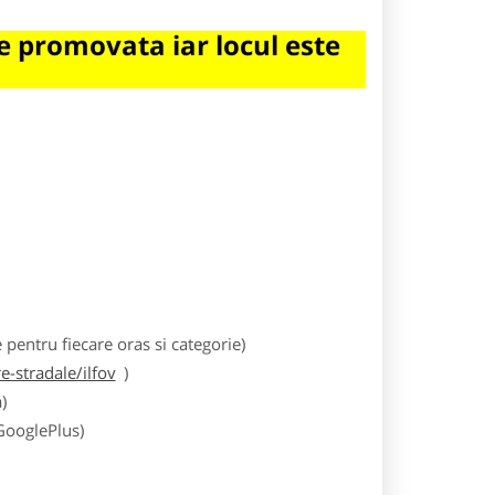
 promovata iar locul este
entru fiecare oras si categorie)
-stradale/ilfov
)
)
 GooglePlus)