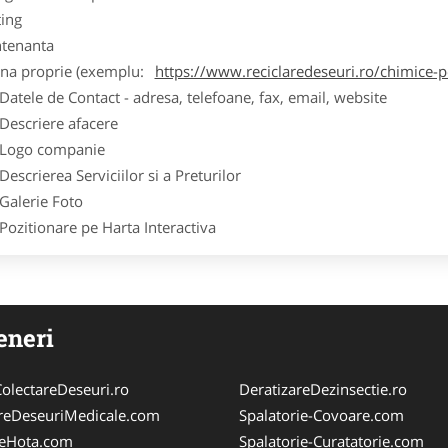
ting
tenanta
ina proprie (exemplu:
https://www.reciclaredeseuri.ro/chimice-
ele de Contact - adresa, telefoane, fax, email, website
scriere afacere
go companie
crierea Serviciilor si a Preturilor
lerie Foto
itionare pe Harta Interactiva
eneri
olectareDeseuri.ro
DeratizareDezinsectie.ro
reDeseuriMedicale.com
Spalatorie-Covoare.com
reHota.com
Spalatorie-Curatatorie.com