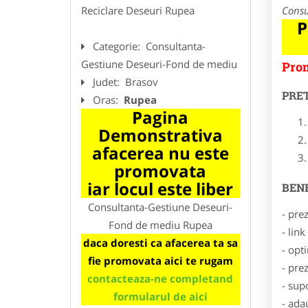
Reciclare Deseuri Rupea
Consu
P
Categorie:
Consultanta-
Gestiune Deseuri-Fond de mediu
Prom
Judet:
Brasov
PRE
Oras:
Rupea
Pagina
Demonstrativa
afacerea nu este
promovata
iar locul este liber
BENE
Consultanta-Gestiune Deseuri-
- pre
Fond de mediu Rupea
- lin
daca doresti ca afacerea ta sa
- opt
fie promovata aici te rugam
- pre
contacteaza-ne completand
- sup
formularul de aici
- ada