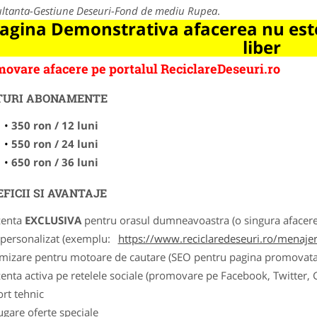
ltanta-Gestiune Deseuri-Fond de mediu Rupea
.
agina Demonstrativa afacerea nu este
liber
ovare afacere pe portalul ReciclareDeseuri.ro
TURI ABONAMENTE
350 ron / 12 luni
550 ron / 24 luni
650 ron / 36 luni
FICII SI AVANTAJE
zenta
EXCLUSIVA
pentru orasul dumneavoastra (o singura afacere p
k personalizat (exemplu:
https://www.reciclaredeseuri.ro/menajere
imizare pentru motoare de cautare (SEO pentru pagina promovata
zenta activa pe retelele sociale (promovare pe Facebook, Twitter,
ort tehnic
ugare oferte speciale