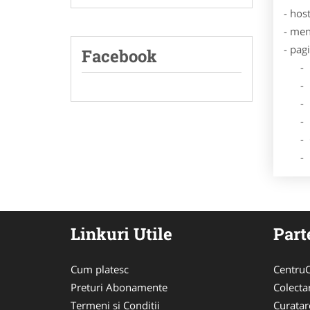
- hos
- men
- pag
Facebook
- Dat
- De
- Lo
- Des
- Ga
- Poz
Linkuri Utile
Part
Cum platesc
CentruC
Preturi Abonamente
Colecta
Termeni si Conditii
Curata