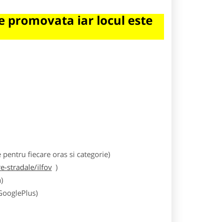
 promovata iar locul este
entru fiecare oras si categorie)
-stradale/ilfov
)
)
 GooglePlus)