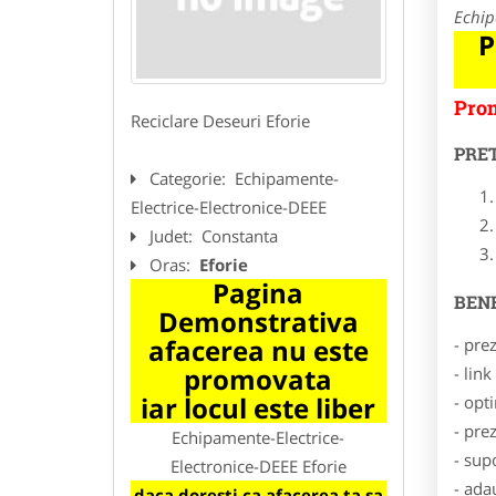
Echip
P
Prom
Reciclare Deseuri Eforie
PRE
Categorie:
Echipamente-
Electrice-Electronice-DEEE
Judet:
Constanta
Oras:
Eforie
Pagina
BENE
Demonstrativa
afacerea nu este
- pre
promovata
- lin
iar locul este liber
- opt
- pre
Echipamente-Electrice-
- sup
Electronice-DEEE Eforie
- ada
daca doresti ca afacerea ta sa