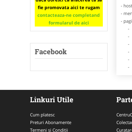
- hos
fie promovata aici te rugam
- men
contacteaza-ne completand
- pag
formularul de aici
- Dat
- De
- Lo
Facebook
- Des
- Ga
- Poz
Linkuri Utile
Part
Cum platesc
CentruC
Preturi Abonamente
Colecta
Termeni si Conditii
Curata