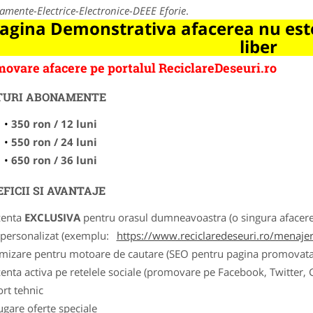
amente-Electrice-Electronice-DEEE Eforie
.
agina Demonstrativa afacerea nu este
liber
ovare afacere pe portalul ReciclareDeseuri.ro
TURI ABONAMENTE
350 ron / 12 luni
550 ron / 24 luni
650 ron / 36 luni
FICII SI AVANTAJE
zenta
EXCLUSIVA
pentru orasul dumneavoastra (o singura afacere p
k personalizat (exemplu:
https://www.reciclaredeseuri.ro/menajere
imizare pentru motoare de cautare (SEO pentru pagina promovata
zenta activa pe retelele sociale (promovare pe Facebook, Twitter,
ort tehnic
ugare oferte speciale