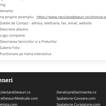
ting
tenanta
ina proprie (exemplu:
https://www.reciclaredeseuri.ro/chimice-
ele de Contact - adresa, telefoane, fax, email, website
scriere afacere
go companie
crierea Serviciilor si a Preturilor
lerie Foto
itionare pe Harta Interactiva
eneri
olectareDeseuri.ro
DeratizareDezinsectie.ro
reDeseuriMedicale.com
Spalatorie-Covoare.com
reHota.com
Spalatorie-Curatatorie.com