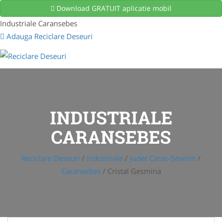
Download GRATUIT aplicatie mobil
Industriale Caransebes
Adauga Reciclare Deseuri
INDUSTRIALE
CARANSEBES
Reciclare Deseuri
/
Industriale
/
Judet Caras-Severin
/
Caransebes
/
Cristal Gesmina