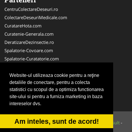
CentruColectareDeseuri.ro
ColectareDeseuriMedicale.com
CuratareHota.com
Curatenie-Generala.com
DeratizareDezinsectie.ro
Spalatorie-Covoare.com
Spalatorie-Curatatorie.com
Spalatorie-Curatatorie.ro
FirmaDeratizare.ro
Website-ul utilizeaza cookie pentru a reţine
detaliile de conectare, pentru a colecta
Service-Reparatii.com
statistici cu scopul de a optimiza functionarea
Servicii-DDD.com
site-ului si pentru a furniza marketing in baza
ServiciiAlpinism.ro
intereselor dvs.
Am inteles, sunt de acord!
© 2014-2026 Powered by
VilonMedia
&
Tokaido Consult
-
ANPC
SOL