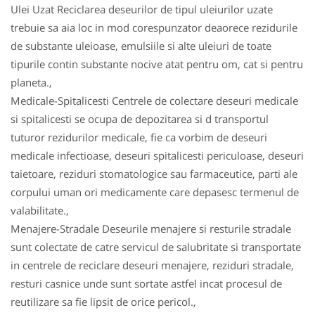
Ulei Uzat Reciclarea deseurilor de tipul uleiurilor uzate
trebuie sa aia loc in mod corespunzator deaorece rezidurile
de substante uleioase, emulsiile si alte uleiuri de toate
tipurile contin substante nocive atat pentru om, cat si pentru
planeta.,
Medicale-Spitalicesti Centrele de colectare deseuri medicale
si spitalicesti se ocupa de depozitarea si d transportul
tuturor rezidurilor medicale, fie ca vorbim de deseuri
medicale infectioase, deseuri spitalicesti periculoase, deseuri
taietoare, reziduri stomatologice sau farmaceutice, parti ale
corpului uman ori medicamente care depasesc termenul de
valabilitate.,
Menajere-Stradale Deseurile menajere si resturile stradale
sunt colectate de catre servicul de salubritate si transportate
in centrele de reciclare deseuri menajere, reziduri stradale,
resturi casnice unde sunt sortate astfel incat procesul de
reutilizare sa fie lipsit de orice pericol.,