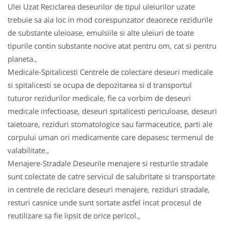
Ulei Uzat Reciclarea deseurilor de tipul uleiurilor uzate
trebuie sa aia loc in mod corespunzator deaorece rezidurile
de substante uleioase, emulsiile si alte uleiuri de toate
tipurile contin substante nocive atat pentru om, cat si pentru
planeta.,
Medicale-Spitalicesti Centrele de colectare deseuri medicale
si spitalicesti se ocupa de depozitarea si d transportul
tuturor rezidurilor medicale, fie ca vorbim de deseuri
medicale infectioase, deseuri spitalicesti periculoase, deseuri
taietoare, reziduri stomatologice sau farmaceutice, parti ale
corpului uman ori medicamente care depasesc termenul de
valabilitate.,
Menajere-Stradale Deseurile menajere si resturile stradale
sunt colectate de catre servicul de salubritate si transportate
in centrele de reciclare deseuri menajere, reziduri stradale,
resturi casnice unde sunt sortate astfel incat procesul de
reutilizare sa fie lipsit de orice pericol.,