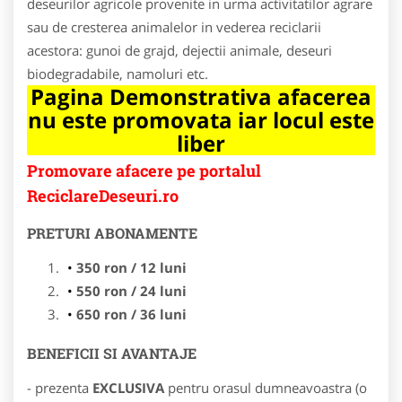
deseurilor agricole provenite in urma activitatilor agrare
sau de cresterea animalelor in vederea reciclarii
acestora: gunoi de grajd, dejectii animale, deseuri
biodegradabile, namoluri etc.
Pagina Demonstrativa afacerea
nu este promovata iar locul este
liber
Promovare afacere pe portalul
ReciclareDeseuri.ro
PRETURI ABONAMENTE
350 ron / 12 luni
550 ron / 24 luni
650 ron / 36 luni
BENEFICII SI AVANTAJE
- prezenta
EXCLUSIVA
pentru orasul dumneavoastra (o