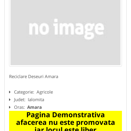
Reciclare Deseuri Amara
Categorie:
Agricole
Judet:
Ialomita
Oras:
Amara
Pagina Demonstrativa
afacerea nu este promovata
iar locul este liber