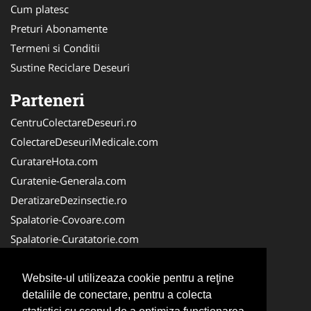
Cum platesc
Preturi Abonamente
Termeni si Conditii
Sustine Reciclare Deseuri
Parteneri
CentruColectareDeseuri.ro
ColectareDeseuriMedicale.com
CuratareHota.com
Curatenie-Generala.com
DeratizareDezinsectie.ro
Spalatorie-Covoare.com
Spalatorie-Curatatorie.com
Spalatorie-Curatatorie.ro
FirmaDeratizare.ro
Website-ul utilizeaza cookie pentru a reţine
detaliile de conectare, pentru a colecta
Service-Reparatii.com