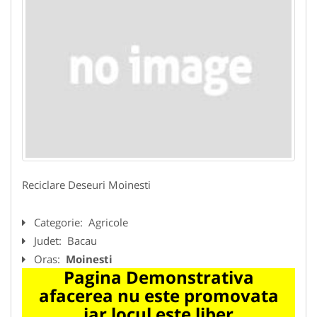
Reciclare Deseuri Moinesti
Categorie:
Agricole
Judet:
Bacau
Oras:
Moinesti
Pagina Demonstrativa
afacerea nu este promovata
iar locul este liber