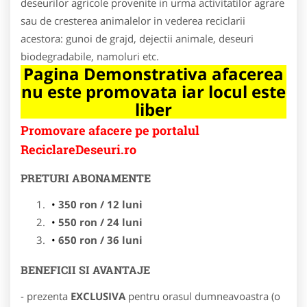
deseurilor agricole provenite in urma activitatilor agrare
sau de cresterea animalelor in vederea reciclarii
acestora: gunoi de grajd, dejectii animale, deseuri
biodegradabile, namoluri etc.
Pagina Demonstrativa afacerea
nu este promovata iar locul este
liber
Promovare afacere pe portalul
ReciclareDeseuri.ro
PRETURI ABONAMENTE
350 ron / 12 luni
550 ron / 24 luni
650 ron / 36 luni
BENEFICII SI AVANTAJE
- prezenta
EXCLUSIVA
pentru orasul dumneavoastra (o