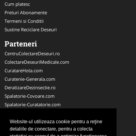
Cum platesc
Preturi Abonamente
Termeni si Conditii
Sustine Reciclare Deseuri
Parteneri
CentruColectareDeseuri.ro
ColectareDeseuriMedicale.com
CuratareHota.com
Curatenie-Generala.com
DeratizareDezinsectie.ro
Spalatorie-Covoare.com
Spalatorie-Curatatorie.com
Spalatorie-Curatatorie.ro
FirmaDeratizare.ro
Website-ul utilizeaza cookie pentru a reţine
detaliile de conectare, pentru a colecta
Service-Reparatii.com