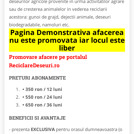
deseurilor agricole provenite in urma activitatilor agrare
sau de cresterea animalelor in vederea reciclarii
acestora: gunoi de grajd, dejectii animale, deseuri
biodegradabile, namoluri etc.
Pagina Demonstrativa afacerea
nu este promovata iar locul este
liber
Promovare afacere pe portalul
ReciclareDeseuri.ro
PRETURI ABONAMENTE
350 ron / 12 luni
550 ron / 24 luni
650 ron / 36 luni
BENEFICII SI AVANTAJE
- prezenta
EXCLUSIVA
pentru orasul dumneavoastra (o