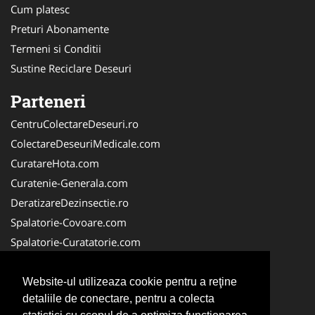
Cum platesc
Preturi Abonamente
Termeni si Conditii
Sustine Reciclare Deseuri
Parteneri
CentruColectareDeseuri.ro
ColectareDeseuriMedicale.com
CuratareHota.com
Curatenie-Generala.com
DeratizareDezinsectie.ro
Spalatorie-Covoare.com
Spalatorie-Curatatorie.com
Spalatorie-Curatatorie.ro
FirmaDeratizare.ro
Website-ul utilizeaza cookie pentru a reţine
detaliile de conectare, pentru a colecta
Service-Reparatii.com