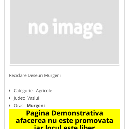
Reciclare Deseuri Murgeni
Categorie:
Agricole
Judet:
Vaslui
Oras:
Murgeni
Pagina Demonstrativa
afacerea nu este promovata
iar locul este liber