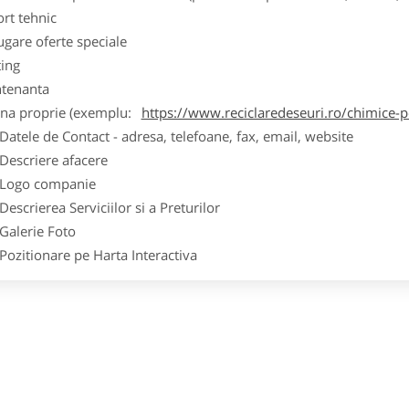
ort tehnic
ugare oferte speciale
ting
tenanta
ina proprie (exemplu:
https://www.reciclaredeseuri.ro/chimice-
ele de Contact - adresa, telefoane, fax, email, website
scriere afacere
go companie
crierea Serviciilor si a Preturilor
lerie Foto
itionare pe Harta Interactiva