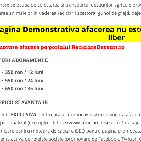
nere se ocupa de colectarea si transportul deseurilor agricole prov
erea animalelor in vederea reciclarii acestora: gunoi de grajd, dej
agina Demonstrativa afacerea nu este
liber
ovare afacere pe portalul ReciclareDeseuri.ro
TURI ABONAMENTE
350 ron / 12 luni
550 ron / 24 luni
650 ron / 36 luni
FICII SI AVANTAJE
zenta
EXCLUSIVA
pentru orasul dumneavoastra (o singura afacere p
k personalizat (exemplu:
https://www.reciclaredeseuri.ro/menajere
imizare pentru motoare de cautare (SEO pentru pagina promovata
zenta activa pe retelele sociale (promovare pe Facebook, Twitter,