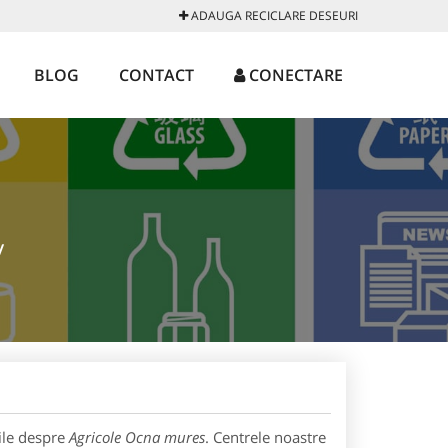
ADAUGA RECICLARE DESEURI
BLOG
CONTACT
CONECTARE
/
ile despre
Agricole Ocna mures
. Centrele noastre