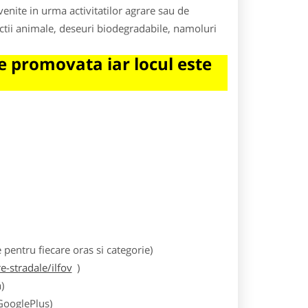
enite in urma activitatilor agrare sau de
ectii animale, deseuri biodegradabile, namoluri
 promovata iar locul este
entru fiecare oras si categorie)
-stradale/ilfov
)
)
 GooglePlus)