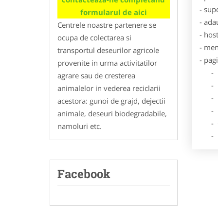
- sup
formularul de aici
- ada
Centrele noastre partenere se
- hos
ocupa de colectarea si
- men
transportul deseurilor agricole
- pag
provenite in urma activitatilor
- Dat
agrare sau de cresterea
- De
animalelor in vederea reciclarii
- Lo
acestora: gunoi de grajd, dejectii
- Des
animale, deseuri biodegradabile,
- Ga
namoluri etc.
- Poz
Facebook