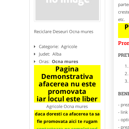
parte
crest
etc.
P
Reciclare Deseuri Ocna mures
Prom
Categorie:
Agricole
Judet:
Alba
PRE
Oras:
Ocna mures
Pagina
Demonstrativa
afacerea nu este
promovata
BENE
iar locul este liber
- pre
Agricole Ocna mures
- lin
daca doresti ca afacerea ta sa
- opt
fie promovata aici te rugam
- pre
contacteaza-ne completand