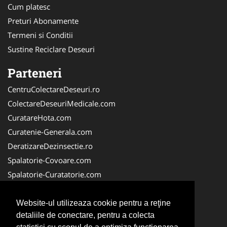
Cum platesc
Preturi Abonamente
Termeni si Conditii
Sustine Reciclare Deseuri
Parteneri
CentruColectareDeseuri.ro
ColectareDeseuriMedicale.com
CuratareHota.com
Curatenie-Generala.com
DeratizareDezinsectie.ro
Spalatorie-Covoare.com
Spalatorie-Curatatorie.com
Spalatorie-Curatatorie.ro
FirmaDeratizare.ro
Website-ul utilizeaza cookie pentru a reţine
detaliile de conectare, pentru a colecta
Service-Reparatii.com