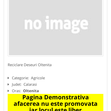
Reciclare Deseuri Oltenita
Categorie:
Agricole
Judet:
Calarasi
Oras:
Oltenita
Pagina Demonstrativa
afacerea nu este promovata
iar locul este liber