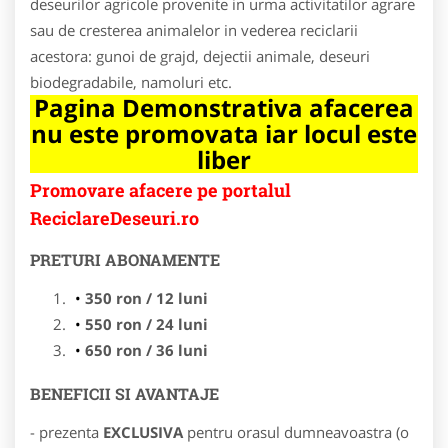
deseurilor agricole provenite in urma activitatilor agrare
sau de cresterea animalelor in vederea reciclarii
acestora: gunoi de grajd, dejectii animale, deseuri
biodegradabile, namoluri etc.
Pagina Demonstrativa afacerea
nu este promovata iar locul este
liber
Promovare afacere pe portalul
ReciclareDeseuri.ro
PRETURI ABONAMENTE
350 ron / 12 luni
550 ron / 24 luni
650 ron / 36 luni
BENEFICII SI AVANTAJE
- prezenta
EXCLUSIVA
pentru orasul dumneavoastra (o