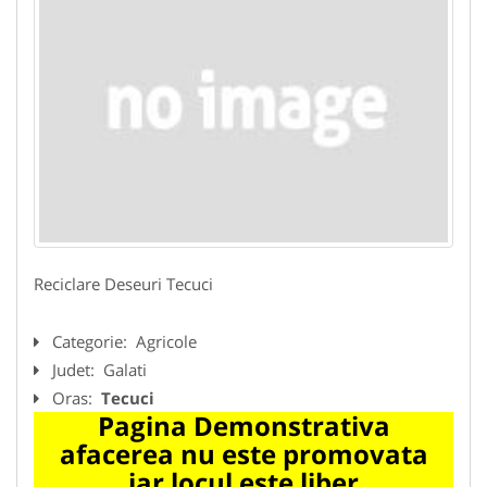
Reciclare Deseuri Tecuci
Categorie:
Agricole
Judet:
Galati
Oras:
Tecuci
Pagina Demonstrativa
afacerea nu este promovata
iar locul este liber