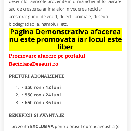
deseurilor agricole provenite in urma activitatilor agrare
sau de cresterea animalelor in vederea reciclarii
acestora: gunoi de grajd, dejectii animale, deseuri
biodegradabile, namoluri etc.
Pagina Demonstrativa afacerea
nu este promovata iar locul este
liber
Promovare afacere pe portalul
ReciclareDeseuri.ro
PRETURI ABONAMENTE
350 ron / 12 luni
550 ron / 24 luni
650 ron / 36 luni
BENEFICII SI AVANTAJE
- prezenta
EXCLUSIVA
pentru orasul dumneavoastra (o