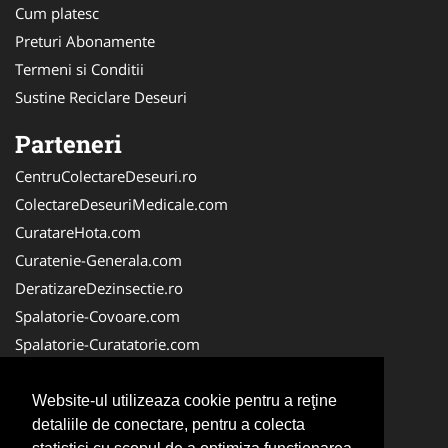
Cum platesc
Preturi Abonamente
Termeni si Conditii
Sustine Reciclare Deseuri
Parteneri
CentruColectareDeseuri.ro
ColectareDeseuriMedicale.com
CuratareHota.com
Curatenie-Generala.com
DeratizareDezinsectie.ro
Spalatorie-Covoare.com
Spalatorie-Curatatorie.com
Spalatorie-Curatatorie.ro
FirmaDeratizare.ro
Website-ul utilizeaza cookie pentru a reţine
detaliile de conectare, pentru a colecta
Service-Reparatii.com