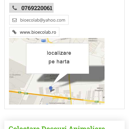
0769220061
bioecolab@yahoo.com
www.bioecolab.ro
Colectare Deseuri Animaliere