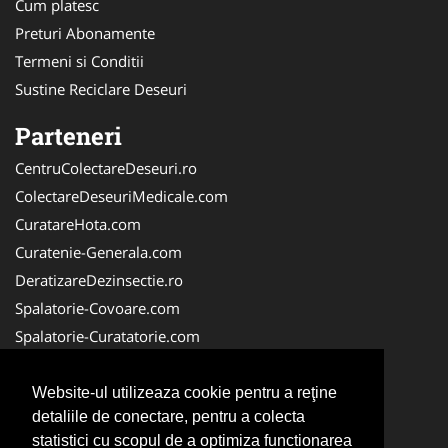
Cum platesc
Preturi Abonamente
Termeni si Conditii
Sustine Reciclare Deseuri
Parteneri
CentruColectareDeseuri.ro
ColectareDeseuriMedicale.com
CuratareHota.com
Curatenie-Generala.com
DeratizareDezinsectie.ro
Spalatorie-Covoare.com
Spalatorie-Curatatorie.com
Spalatorie-Curatatorie.ro
FirmaDeratizare.ro
Website-ul utilizeaza cookie pentru a reţine
detaliile de conectare, pentru a colecta
Service-Reparatii.com
statistici cu scopul de a optimiza functionarea
Servicii-DDD.com