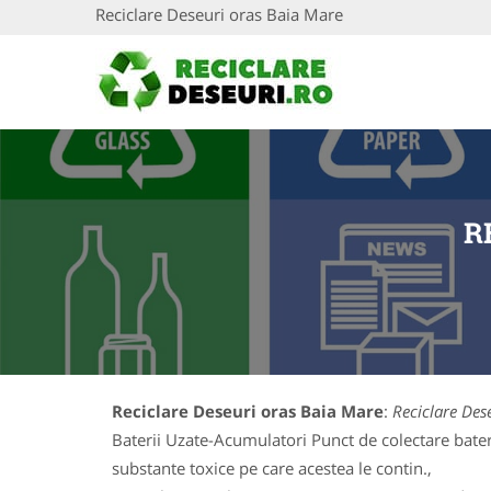
Reciclare Deseuri oras Baia Mare
R
Reciclare Deseuri oras Baia Mare
:
Reciclare Des
Baterii Uzate-Acumulatori Punct de colectare baterii
substante toxice pe care acestea le contin.,