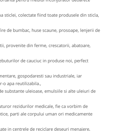
a sticlei, colectate fiind toate produsele din sticla,
na, fire de bumbac, huse scaune, prosoape, lenjerii de
i, provenite din ferme, crescatorii, abatoare,
buturilor de cauciuc in produse noi, perfect
imentare, gospodaresti sau industriale, iar
-o apa reutilizabila.,
e substante uleioase, emulsiile si alte uleiuri de
uturor rezidurilor medicale, fie ca vorbim de
eutice, parti ale corpului uman ori medicamente
tate in centrele de reciclare deseuri menajere,