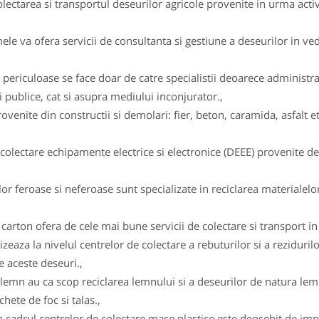
ectarea si transportul deseurilor agricole provenite in urma activ
 va ofera servicii de consultanta si gestiune a deseurilor in vede
 periculoase se face doar de catre specialistii deoarece administ
 publice, cat si asupra mediului inconjurator.,
enite din constructii si demolari: fier, beton, caramida, asfalt et
lectare echipamente electrice si electronice (DEEE) provenite de l
r feroase si neferoase sunt specializate in reciclarea materialelor
arton ofera de cele mai bune servicii de colectare si transport in v
izeaza la nivelul centrelor de colectare a rebuturilor si a reziduril
e aceste deseuri.,
lemn au ca scop reciclarea lemnului si a deseurilor de natura lemn
hete de foc si talas.,
c in cadrul centrelor de colectare mase plastice este deosebit de 