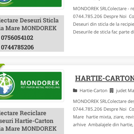
MONDOREK SRLColectare - rec
0744.785.206 Despre Noi Cole
ectare Deseuri Sticla
Deseuri din sticla de la recip
ia Mare MONDOREK
Deseurile de sticla fac parte d
0756054102
0744785206
HARTIE-CARTON
Hartie-Carton
judet M
MONDOREK SRLColectare deseu
0744.785.206 Despre Noi Colec
lectare Reciclare
Mare hartie mixta, ziare, revi
seuri Hartie-Carton
arhive Ambalajele din hartie, 
ia Mare MONDOREK