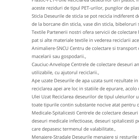
aceste reziduri de tipul PET-urilor, pungilor de plas
Sticla Deseurile de sticla se pot recicla indiferent d
de la borcane din sticla, vase din sticla, bibeloruri s
Textile Partenerii nostri ofera servicii de colectare 
pat si alte materiale textile in vederea reciclarii ace
Animaliere-SNCU Centru de colectare si transport d
macelarii sau gospodarii.,
Cauciuc-Anvelope Centrele de colectare deseuri an
utilizabile, cu ajutorul reciclarii.,
Ape uzate Deseurile de apa uzata sunt rezultate in u
reciclarea apei are loc in statiile de epurare, acolo
Ulei Uzat Reciclarea deseurilor de tipul uleiurilor 
toate tipurile contin substante nocive atat pentru o
Medicale-Spitalicesti Centrele de colectare deseuri
deseuri medicale infectioase, deseuri spitalicesti
care depasesc termenul de valabilitate.,
Menajere-Stradale Deseurile menajere si resturile s