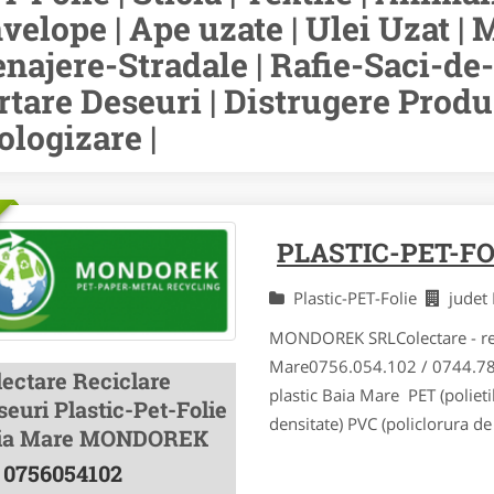
velope | Ape uzate | Ulei Uzat | M
najere-Stradale | Rafie-Saci-de-
rtare Deseuri | Distrugere Prod
ologizare |
PLASTIC-PET-FO
Plastic-PET-Folie
jude
MONDOREK SRLColectare - recic
Mare0756.054.102 / 0744.785
lectare Reciclare
plastic Baia Mare PET (polietil
euri Plastic-Pet-Folie
densitate) PVC (policlorura de 
ia Mare MONDOREK
0756054102