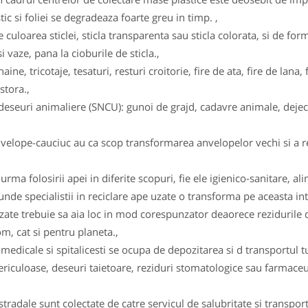
tic si foliei se degradeaza foarte greu in timp. ,
e culoarea sticlei, sticla transparenta sau sticla colorata, si de form
i vaze, pana la cioburile de sticla.,
haine, tricotaje, tesaturi, resturi croitorie, fire de ata, fire de la
stora.,
eseuri animaliere (SNCU): gunoi de grajd, cadavre animale, dejecti
velope-cauciuc au ca scop transformarea anvelopelor vechi si a re
rma folosirii apei in diferite scopuri, fie ele igienico-sanitare, al
 unde specialistii in reciclare ape uzate o transforma pe aceasta intr
uzate trebuie sa aia loc in mod corespunzator deaorece rezidurile d
m, cat si pentru planeta.,
 medicale si spitalicesti se ocupa de depozitarea si d transportul t
 periculoase, deseuri taietoare, reziduri stomatologice sau farmac
tradale sunt colectate de catre servicul de salubritate si transpor