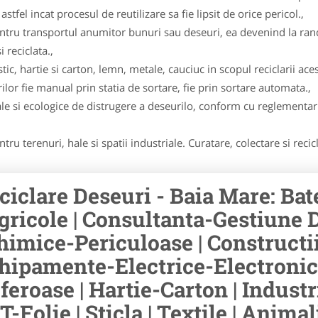
stfel incat procesul de reutilizare sa fie lipsit de orice pericol.,
pentru transportul anumitor bunuri sau deseuri, ea devenind la ran
 reciclata.,
ic, hartie si carton, lemn, metale, cauciuc in scopul reciclarii aces
lor fie manual prin statia de sortare, fie prin sortare automata.,
e si ecologice de distrugere a deseurilo, conform cu reglementari
ru terenuri, hale si spatii industriale. Curatare, colectare si recic
ciclare Deseuri - Baia Mare: Ba
Agricole | Consultanta-Gestiune
Chimice-Periculoase | Construct
hipamente-Electrice-Electronic
feroase | Hartie-Carton | Industri
T-Folie | Sticla | Textile | Anim