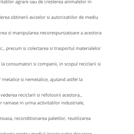
itatilor agrare sau de cresterea animalelor in
rea obtinerii avizelor si autorizatiilor de mediu
rarea si manipularea necorespunzatoare a acestora
c., precum si colectarea si trasportul materialelor
a consumatori si companii, in scopul reciclarii si
 metalice si nemetalice, ajutand astfel la
ederea reciclarii si refolosirii acestora.,
or ramase in urma activitatilor industriale,
oasa, reconditionarea paletilor, reutilizarea
importanta pentru mediul inconjurator deoarece