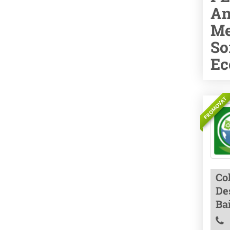
An
Me
So
Ec
PROMOVAT
Co
Des
Ba