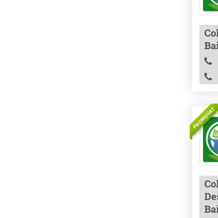
Col
Ba
PROMOVAT
Co
De
Ba