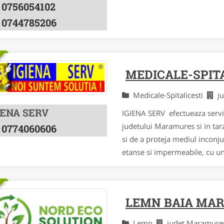
0756054102
0744785206
MEDICALE-SPIT
Medicale-Spitalicesti
j
IENA SERV
IGIENA SERV efectueaza servic
judetului Maramures si in tara
0774060606
si de a proteja mediul inconju
etanse si impermeabile, cu un 
LEMN BAIA MA
Lemn
judet Maramur