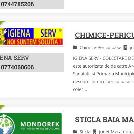
0744785206
CHIMICE-PERIC
Chimice-Periculoase
j
IENA SERV
IGIENA SERV - COLECTARE DE
este autorizata de de catre A
0774060606
Sanatatii si Primaria Municipi
deseuri chimice periculoase i
colec...
STICLA BAIA M
Sticla
judet Maramur