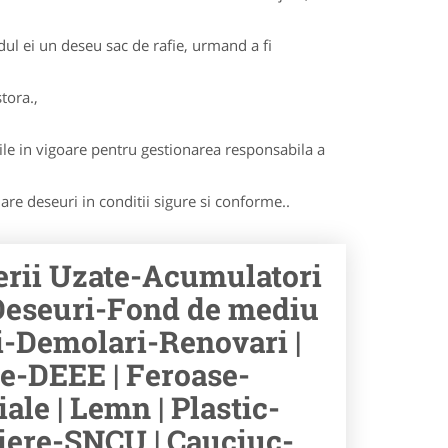
dul ei un deseu sac de rafie, urmand a fi
tora.,
le in vigoare pentru gestionarea responsabila a
lare deseuri in conditii sigure si conforme..
terii Uzate-Acumulatori
 Deseuri-Fond de mediu
ii-Demolari-Renovari |
e-DEEE | Feroase-
ale | Lemn | Plastic-
aliere-SNCU | Cauciuc-