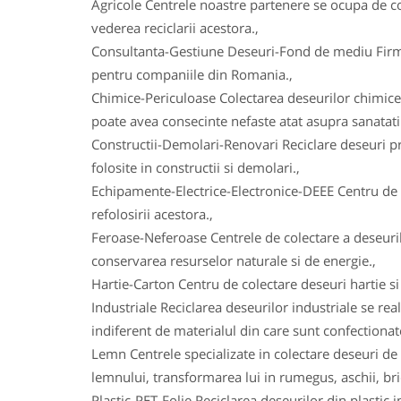
Agricole Centrele noastre partenere se ocupa de col
vederea reciclarii acestora.,
Consultanta-Gestiune Deseuri-Fond de mediu Firmele
pentru companiile din Romania.,
Chimice-Periculoase Colectarea deseurilor chimice
poate avea consecinte nefaste atat asupra sanatatii
Constructii-Demolari-Renovari Reciclare deseuri prov
folosite in constructii si demolari.,
Echipamente-Electrice-Electronice-DEEE Centru de co
refolosirii acestora.,
Feroase-Neferoase Centrele de colectare a deseurilo
conservarea resurselor naturale si de energie.,
Hartie-Carton Centru de colectare deseuri hartie si c
Industriale Reciclarea deseurilor industriale se real
indiferent de materialul din care sunt confectionat
Lemn Centrele specializate in colectare deseuri de 
lemnului, transformarea lui in rumegus, aschii, bric
Plastic-PET-Folie Reciclarea deseurilor din plasti