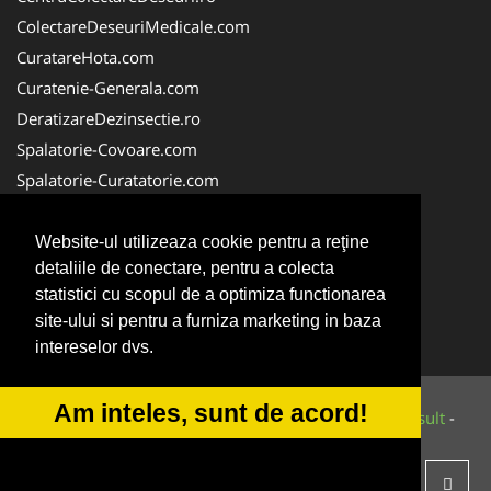
ColectareDeseuriMedicale.com
CuratareHota.com
Curatenie-Generala.com
DeratizareDezinsectie.ro
Spalatorie-Covoare.com
Spalatorie-Curatatorie.com
Spalatorie-Curatatorie.ro
FirmaDeratizare.ro
Website-ul utilizeaza cookie pentru a reţine
detaliile de conectare, pentru a colecta
Service-Reparatii.com
statistici cu scopul de a optimiza functionarea
Servicii-DDD.com
site-ului si pentru a furniza marketing in baza
ServiciiAlpinism.ro
intereselor dvs.
Am inteles, sunt de acord!
© 2014-2026 Powered by
VilonMedia
&
Tokaido Consult
-
ANPC
SOL