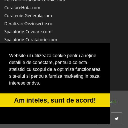
CuratareHota.com
Curatenie-Generala.com
DeratizareDezinsectie.ro
Spalatorie-Covoare.com
Spalatorie-Curatatorie.com
Spalatorie-Curatatorie.ro
FirmaDeratizare.ro
Website-ul utilizeaza cookie pentru a reţine
detaliile de conectare, pentru a colecta
Service-Reparatii.com
statistici cu scopul de a optimiza functionarea
Servicii-DDD.com
site-ului si pentru a furniza marketing in baza
ServiciiAlpinism.ro
intereselor dvs.
Am inteles, sunt de acord!
© 2014-2026 Powered by
VilonMedia
&
Tokaido Consult
-
ANPC
SOL