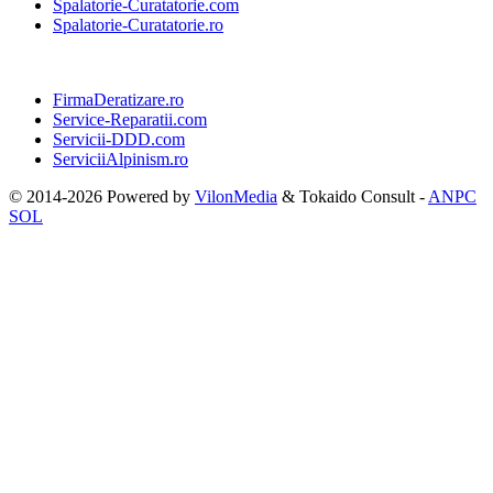
Spalatorie-Curatatorie.com
Spalatorie-Curatatorie.ro
FirmaDeratizare.ro
Service-Reparatii.com
Servicii-DDD.com
ServiciiAlpinism.ro
© 2014-2026 Powered by
VilonMedia
&
Tokaido Consult
-
ANPC
SOL