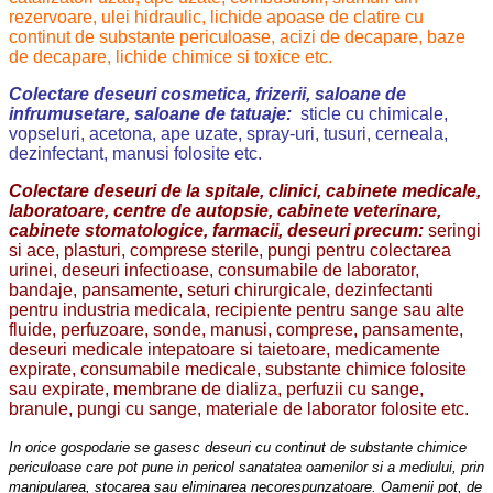
rezervoare, ulei hidraulic, lichide apoase de clatire cu
continut de substante periculoase, acizi de decapare, baze
de decapare, lichide chimice si toxice etc.
Colectare deseuri cosmetica, frizerii, saloane de
infrumusetare, saloane de tatuaje:
sticle cu chimicale,
vopseluri, acetona, ape uzate, spray-uri, tusuri, cerneala,
dezinfectant, manusi folosite etc.
Colectare deseuri de la spitale, clinici, cabinete medicale,
laboratoare, centre de autopsie, cabinete veterinare,
cabinete stomatologice, farmacii, deseuri precum:
seringi
si ace, plasturi, comprese sterile, pungi pentru colectarea
urinei, deseuri infectioase, consumabile de laborator,
bandaje, pansamente, seturi chirurgicale, dezinfectanti
pentru industria medicala, recipiente pentru sange sau alte
fluide, perfuzoare, sonde, manusi, comprese, pansamente,
deseuri medicale intepatoare si taietoare, medicamente
expirate, consumabile medicale, substante chimice folosite
sau expirate, membrane de dializa, perfuzii cu sange,
branule, pungi cu sange, materiale de laborator folosite etc.
In orice gospodarie se gasesc deseuri cu continut de substante chimice
periculoase care pot pune in pericol sanatatea oamenilor si a mediului, prin
manipularea, stocarea sau eliminarea necorespunzatoare. Oamenii pot, de