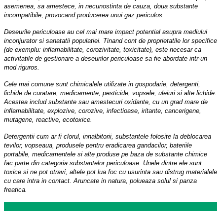
asemenea, sa amestece, in necunostinta de cauza, doua substante
incompatibile, provocand producerea unui gaz periculos.
Deseurile periculoase au cel mai mare impact potential asupra mediului
inconjurator si sanatatii populatiei. Tinand cont de proprietatile lor specifice
(de exemplu: inflamabilitate, corozivitate, toxicitate), este necesar ca
activitatile de gestionare a deseurilor periculoase sa fie abordate intr-un
mod riguros.
Cele mai comune sunt chimicalele utilizate in gospodarie, detergenti,
lichide de curatare, medicamente, pesticide, vopsele, uleiuri si alte lichide.
Acestea includ substante sau amestecuri oxidante, cu un grad mare de
inflamabilitate, explozive, corozive, infectioase, iritante, cancerigene,
mutagene, reactive, ecotoxice.
Detergentii cum ar fi clorul, innalbitorii, substantele folosite la deblocarea
tevilor, vopseaua, produsele pentru eradicarea gandacilor, bateriile
portabile, medicamentele si alte produse pe baza de substante chimice
fac parte din categoria substantelor periculoase. Unele dintre ele sunt
toxice si ne pot otravi, altele pot lua foc cu usurinta sau distrug materialele
cu care intra in contact. Aruncate in natura, polueaza solul si panza
freatica.