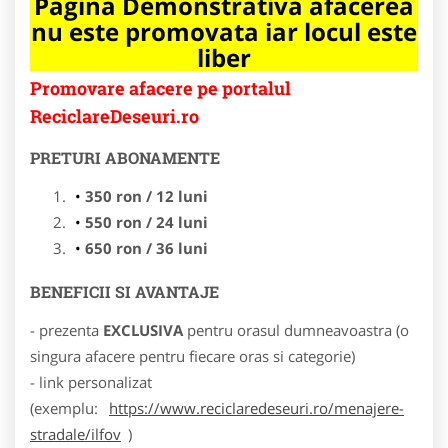
Pagina Demonstrativa afacerea
nu este promovata iar locul este
liber
Promovare afacere pe portalul
ReciclareDeseuri.ro
PRETURI ABONAMENTE
350 ron / 12 luni
550 ron / 24 luni
650 ron / 36 luni
BENEFICII SI AVANTAJE
- prezenta
EXCLUSIVA
pentru orasul dumneavoastra (o
singura afacere pentru fiecare oras si categorie)
- link personalizat
(exemplu:
https://www.reciclaredeseuri.ro/menajere-
stradale/ilfov
)