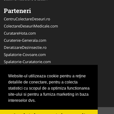
Parteneri
CentruColectareDeseuri.ro
ColectareDeseuriMedicale.com
CuratareHota.com
Curatenie-Generala.com
DeratizareDezinsectie.ro
Spalatorie-Covoare.com
Spalatorie-Curatatorie.com
Spalatorie-Curatatorie.ro
FirmaDeratizare.ro
Website-ul utilizeaza cookie pentru a reţine
detaliile de conectare, pentru a colecta
Service-Reparatii.com
statistici cu scopul de a optimiza functionarea
Servicii-DDD.com
site-ului si pentru a furniza marketing in baza
ServiciiAlpinism.ro
intereselor dvs.