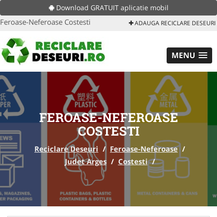
Download GRATUIT aplicatie mobil
Feroase-Neferoase Costesti
ADAUGA RECICLARE DESEURI
MENU
FEROASE-NEFEROASE
COSTESTI
Reciclare Deseuri
/
Feroase-Neferoase
/
Judet Arges
/
Costesti
/