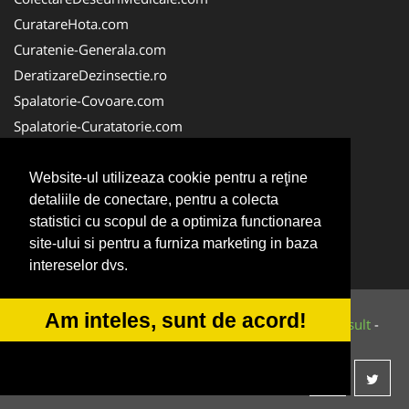
CuratareHota.com
Curatenie-Generala.com
DeratizareDezinsectie.ro
Spalatorie-Covoare.com
Spalatorie-Curatatorie.com
Spalatorie-Curatatorie.ro
FirmaDeratizare.ro
Website-ul utilizeaza cookie pentru a reţine
detaliile de conectare, pentru a colecta
Service-Reparatii.com
statistici cu scopul de a optimiza functionarea
Servicii-DDD.com
site-ului si pentru a furniza marketing in baza
ServiciiAlpinism.ro
intereselor dvs.
Am inteles, sunt de acord!
© 2014-2026 Powered by
VilonMedia
&
Tokaido Consult
-
ANPC
SOL