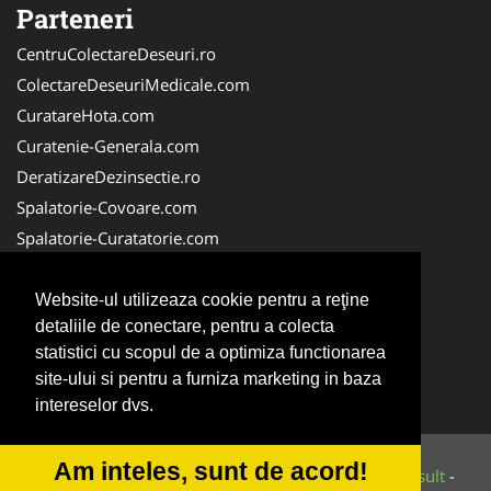
Parteneri
CentruColectareDeseuri.ro
ColectareDeseuriMedicale.com
CuratareHota.com
Curatenie-Generala.com
DeratizareDezinsectie.ro
Spalatorie-Covoare.com
Spalatorie-Curatatorie.com
Spalatorie-Curatatorie.ro
FirmaDeratizare.ro
Website-ul utilizeaza cookie pentru a reţine
detaliile de conectare, pentru a colecta
Service-Reparatii.com
statistici cu scopul de a optimiza functionarea
Servicii-DDD.com
site-ului si pentru a furniza marketing in baza
ServiciiAlpinism.ro
intereselor dvs.
Am inteles, sunt de acord!
© 2014-2026 Powered by
VilonMedia
&
Tokaido Consult
-