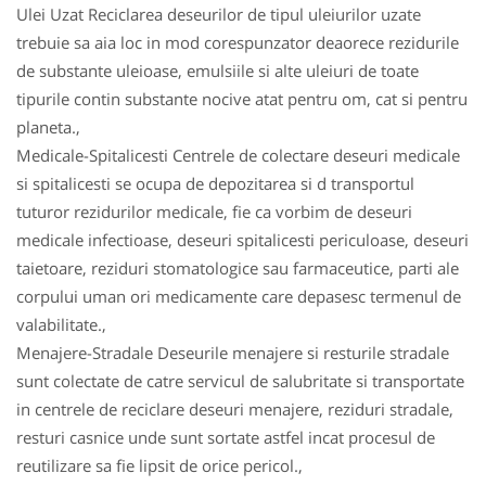
Ulei Uzat Reciclarea deseurilor de tipul uleiurilor uzate
trebuie sa aia loc in mod corespunzator deaorece rezidurile
de substante uleioase, emulsiile si alte uleiuri de toate
tipurile contin substante nocive atat pentru om, cat si pentru
planeta.,
Medicale-Spitalicesti Centrele de colectare deseuri medicale
si spitalicesti se ocupa de depozitarea si d transportul
tuturor rezidurilor medicale, fie ca vorbim de deseuri
medicale infectioase, deseuri spitalicesti periculoase, deseuri
taietoare, reziduri stomatologice sau farmaceutice, parti ale
corpului uman ori medicamente care depasesc termenul de
valabilitate.,
Menajere-Stradale Deseurile menajere si resturile stradale
sunt colectate de catre servicul de salubritate si transportate
in centrele de reciclare deseuri menajere, reziduri stradale,
resturi casnice unde sunt sortate astfel incat procesul de
reutilizare sa fie lipsit de orice pericol.,