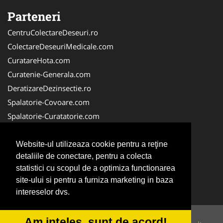
Parteneri
CentruColectareDeseuri.ro
ColectareDeseuriMedicale.com
CuratareHota.com
Curatenie-Generala.com
DeratizareDezinsectie.ro
Spalatorie-Covoare.com
Spalatorie-Curatatorie.com
Spalatorie-Curatatorie.ro
FirmaDeratizare.ro
Website-ul utilizeaza cookie pentru a reţine
detaliile de conectare, pentru a colecta
Service-Reparatii.com
statistici cu scopul de a optimiza functionarea
Servicii-DDD.com
site-ului si pentru a furniza marketing in baza
ServiciiAlpinism.ro
intereselor dvs.
Am inteles, sunt de acord!