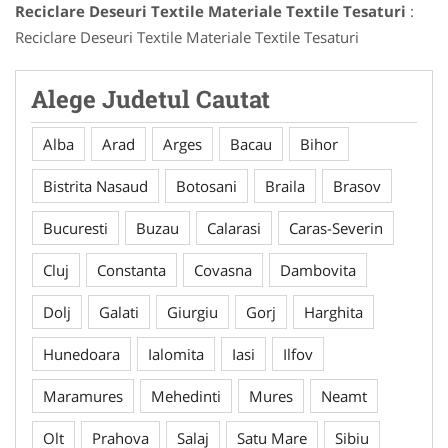
Reciclare Deseuri Textile Materiale Textile Tesaturi
:
Reciclare Deseuri Textile Materiale Textile Tesaturi
Alege Judetul Cautat
Alba
Arad
Arges
Bacau
Bihor
Bistrita Nasaud
Botosani
Braila
Brasov
Bucuresti
Buzau
Calarasi
Caras-Severin
Cluj
Constanta
Covasna
Dambovita
Dolj
Galati
Giurgiu
Gorj
Harghita
Hunedoara
Ialomita
Iasi
Ilfov
Maramures
Mehedinti
Mures
Neamt
Olt
Prahova
Salaj
Satu Mare
Sibiu